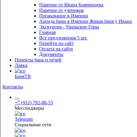
Парение от Ивана Бояринцева
Парение от учеников
Проживание в Име́нии
Аренда бани в Имении Живая баня у Ивана
Экскурсия - Уральские Горы
Главная
Все предложения
5 шт.
Перейти на сайт
Оплата на сайте
Документы
Проекты бань и печей
Лавка
БаняТВ
Контакты
+7 (912) 792-88-53
Мессенджеры
Telegram
Социальные сети